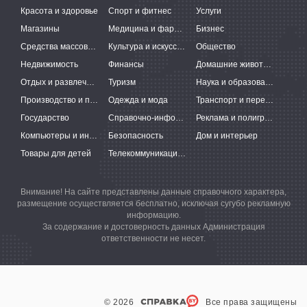
Красота и здоровье
Спорт и фитнес
Услуги
Магазины
Медицина и фармацевтика
Бизнес
Средства массовой информации
Культура и искусство
Общество
Недвижимость
Финансы
Домашние животные
Отдых и развлечения
Туризм
Наука и образование
Производство и поставки
Одежда и мода
Транспорт и перевозки
Государство
Справочно-информационные системы
Реклама и полиграфия
Компьютеры и интернет
Безопасность
Дом и интерьер
Товары для детей
Телекоммуникации и связь
Внимание! На сайте представлены данные справочного характера,
размещение осуществляется бесплатно, исключая сугубо рекламную
информацию.
За содержание и достоверность данных Администрация
ответственности не несет.
© 2026
Все права защищены