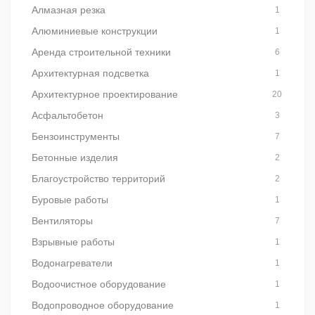
Алмазная резка
1
Алюминиевые конструкции
1
Аренда строительной техники
6
Архитектурная подсветка
1
Архитектурное проектирование
20
Асфальтобетон
3
Бензоинструменты
7
Бетонные изделия
2
Благоустройство территорий
2
Буровые работы
1
Вентиляторы
7
Взрывные работы
1
Водонагреватели
1
Водоочистное оборудование
1
Водопроводное оборудование
1