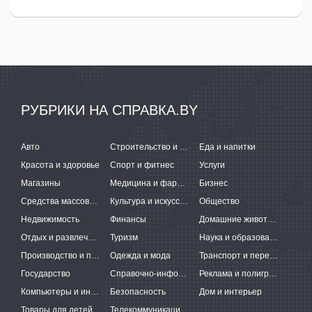
РУБРИКИ НА СПРАВКА.BY
Авто
Строительство и ремонт
Еда и напитки
Красота и здоровье
Спорт и фитнес
Услуги
Магазины
Медицина и фармацевтика
Бизнес
Средства массовой информации
Культура и искусство
Общество
Недвижимость
Финансы
Домашние животные
Отдых и развлечения
Туризм
Наука и образование
Производство и поставки
Одежда и мода
Транспорт и перевозки
Государство
Справочно-информационные системы
Реклама и полиграфия
Компьютеры и интернет
Безопасность
Дом и интерьер
Товары для детей
Телекоммуникации и связь