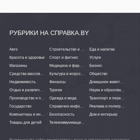
РУБРИКИ НА СПРАВКА.BY
Авто
Строительство и ремонт
Еда и напитки
Красота и здоровье
Спорт и фитнес
Услуги
Магазины
Медицина и фармацевтика
Бизнес
Средства массовой информации
Культура и искусство
Общество
Недвижимость
Финансы
Домашние животные
Отдых и развлечения
Туризм
Наука и образование
Производство и поставки
Одежда и мода
Транспорт и перевозки
Государство
Справочно-информационные системы
Реклама и полиграфия
Компьютеры и интернет
Безопасность
Дом и интерьер
Товары для детей
Телекоммуникации и связь