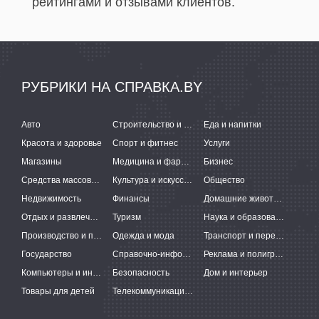
рейтингами и отзывами клиентов.
РУБРИКИ НА СПРАВКА.BY
Авто
Строительство и ремонт
Еда и напитки
Красота и здоровье
Спорт и фитнес
Услуги
Магазины
Медицина и фармацевтика
Бизнес
Средства массовой информации
Культура и искусство
Общество
Недвижимость
Финансы
Домашние животные
Отдых и развлечения
Туризм
Наука и образование
Производство и поставки
Одежда и мода
Транспорт и перевозки
Государство
Справочно-информационные системы
Реклама и полиграфия
Компьютеры и интернет
Безопасность
Дом и интерьер
Товары для детей
Телекоммуникации и связь