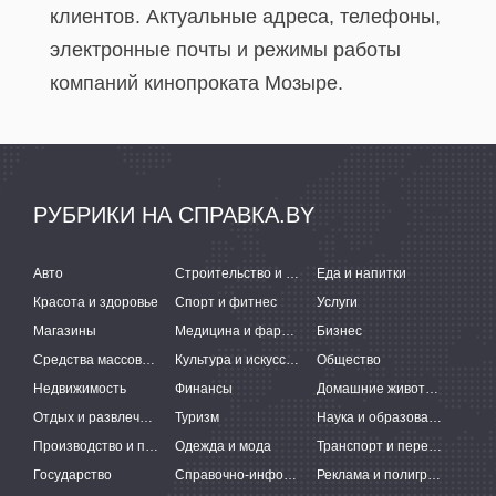
клиентов. Актуальные адреса, телефоны,
электронные почты и режимы работы
компаний кинопроката Мозыре.
РУБРИКИ НА СПРАВКА.BY
Авто
Строительство и ремонт
Еда и напитки
Красота и здоровье
Спорт и фитнес
Услуги
Магазины
Медицина и фармацевтика
Бизнес
Средства массовой информации
Культура и искусство
Общество
Недвижимость
Финансы
Домашние животные
Отдых и развлечения
Туризм
Наука и образование
Производство и поставки
Одежда и мода
Транспорт и перевозки
Государство
Справочно-информационные системы
Реклама и полиграфия