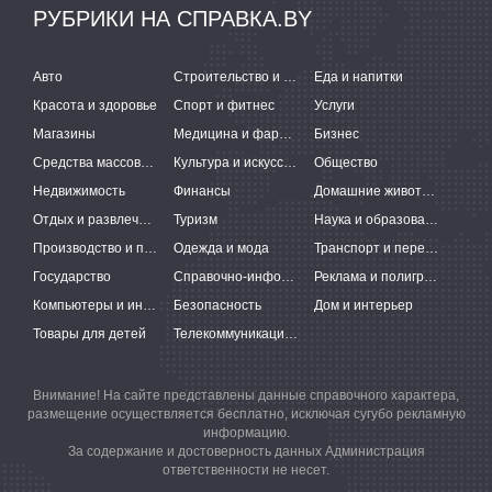
РУБРИКИ НА СПРАВКА.BY
Авто
Строительство и ремонт
Еда и напитки
Красота и здоровье
Спорт и фитнес
Услуги
Магазины
Медицина и фармацевтика
Бизнес
Средства массовой информации
Культура и искусство
Общество
Недвижимость
Финансы
Домашние животные
Отдых и развлечения
Туризм
Наука и образование
Производство и поставки
Одежда и мода
Транспорт и перевозки
Государство
Справочно-информационные системы
Реклама и полиграфия
Компьютеры и интернет
Безопасность
Дом и интерьер
Товары для детей
Телекоммуникации и связь
Внимание! На сайте представлены данные справочного характера,
размещение осуществляется бесплатно, исключая сугубо рекламную
информацию.
За содержание и достоверность данных Администрация
ответственности не несет.