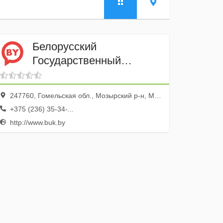
Белорусский
Государственный
университет Культуры и
Искусств УО филиал
247760, Гомельская обл., Мозырский р-н, Мозырь г., ул. Рыжкова, 37
+375 (236) 35-34-...
http://www.buk.by