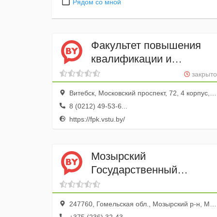
Рядом со мной
Факультет повышения
квалификации и
переподготовка кадров
закрыто
УО «ВГТУ»
Витебск, Московский проспект, 72, 4 корпус, каб. 217
8 (0212) 49-53-6...
https://fpk.vstu.by/
Мозырский
Государственный
Педагогический
университет им И.П.
247760, Гомельская обл., Мозырский р-н, Мозырь г., ул. Студенческая, 28
Шамякина УО