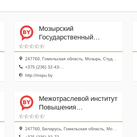
Мозырский
Государственный
Педагогический
университет им И. П.
247760, Гомельская область, Мозырь, Студенческая улица, 28
Шамякина
+375 (236) 32-43-...
http://mspu.by
Межотраслевой институт
Повышения
Квалификации и
Переподготовки Кадров
247760, Беларусь, Гомельская область, Мозырь, Интернациональная улица, 59
по Менеджменту и