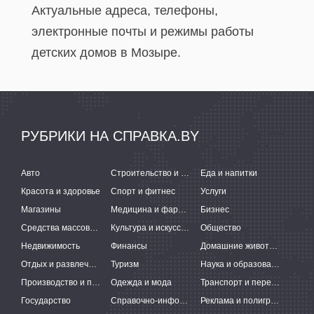
Актуальные адреса, телефоны,
электронные почты и режимы работы
детских домов в Мозыре.
РУБРИКИ НА СПРАВКА.BY
Авто
Строительство и ремонт
Еда и напитки
Красота и здоровье
Спорт и фитнес
Услуги
Магазины
Медицина и фармацевтика
Бизнес
Средства массовой информации
Культура и искусство
Общество
Недвижимость
Финансы
Домашние животные
Отдых и развлечения
Туризм
Наука и образование
Производство и поставки
Одежда и мода
Транспорт и перевозки
Государство
Справочно-информационные системы
Реклама и полиграфия