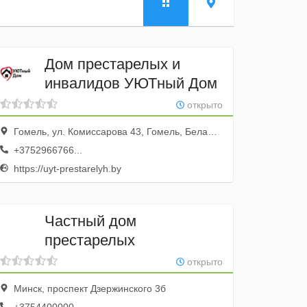
Дом престарелых и
инвалидов УЮТный Дом
открыто
Гомель, ул. Комиссарова 43, Гомель, Беларусь, Уютный Дом
+3752966766...
https://uyt-prestarelyh.by
Частный дом
престарелых
открыто
Минск, проспект Дзержинского 3б