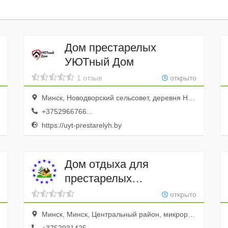
Дом престарелых
УЮТный Дом
1 отзыв
открыто
Минск, Новодворский сельсовет, деревня Новый двор, УЮТный Дом
+3752966766...
https://uyt-prestarelyh.by
Дом отдыха для
престарелых
"Гостеприимный"
открыто
Минск, Минск, Центральный район, микрорайон Новинки, 2-й Марусинский переулок, 8, Гостеприимный