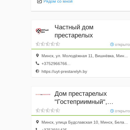
Рядом со мной
Частный дом
престарелых
открыто
Минск, ул. Молодёжная 11, Вишнёвка, Минский район, Беларусь, Дом для престарелых
+3752966766...
https://uyt-prestarelyh.by
Дом престарелых
"Гостеприимный",
пансионат для пожилых
открыто
людей
Минск, улица Будславская 10, Минск, Беларусь, Пансионат 13 Месяцев