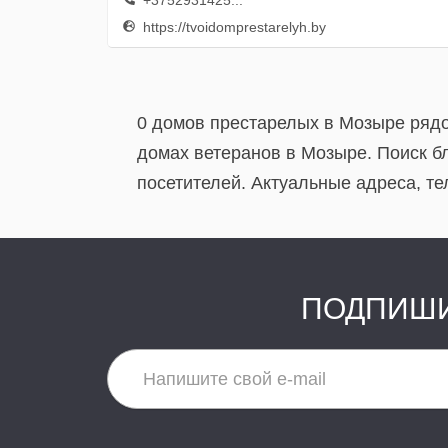
+3752931425...
https://tvoidomprestarelyh.by
0 домов престарелых в Мозыре рядо
домах ветеранов в Мозыре. Поиск б
посетителей. Актуальные адреса, т
ПОДПИШИ