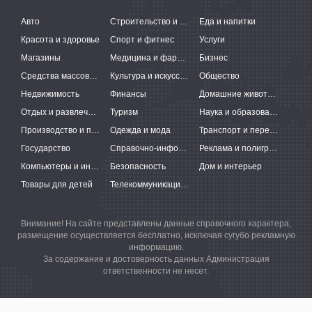
Авто
Строительство и ремонт
Еда и напитки
Красота и здоровье
Спорт и фитнес
Услуги
Магазины
Медицина и фармацевтика
Бизнес
Средства массовой информации
Культура и искусство
Общество
Недвижимость
Финансы
Домашние животные
Отдых и развлечения
Туризм
Наука и образование
Производство и поставки
Одежда и мода
Транспорт и перевозки
Государство
Справочно-информационные системы
Реклама и полиграфия
Компьютеры и интернет
Безопасность
Дом и интерьер
Товары для детей
Телекоммуникации и связь
Внимание! На сайте представлены данные справочного характера,
размещение осуществляется бесплатно, исключая сугубо рекламную
информацию.
За содержание и достоверность данных Администрация
ответственности не несет.