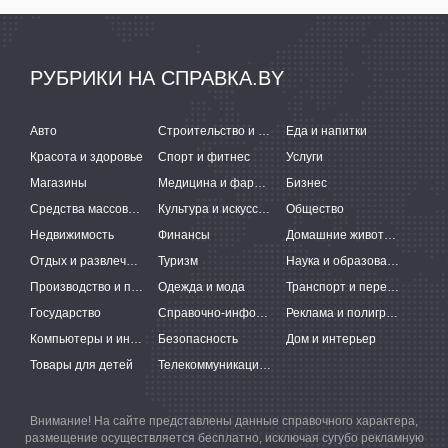
РУБРИКИ НА СПРАВКА.BY
Авто
Строительство и ремонт
Еда и напитки
Красота и здоровье
Спорт и фитнес
Услуги
Магазины
Медицина и фармацевтика
Бизнес
Средства массовой информации
Культура и искусство
Общество
Недвижимость
Финансы
Домашние животные
Отдых и развлечения
Туризм
Наука и образование
Производство и поставки
Одежда и мода
Транспорт и перевозки
Государство
Справочно-информационные системы
Реклама и полиграфия
Компьютеры и интернет
Безопасность
Дом и интерьер
Товары для детей
Телекоммуникации и связь
Внимание! На сайте представлены данные справочного характера,
размещение осуществляется бесплатно, исключая сугубо рекламную