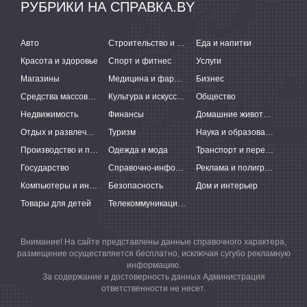
РУБРИКИ НА СПРАВКА.BY
Авто
Строительство и ремонт
Еда и напитки
Красота и здоровье
Спорт и фитнес
Услуги
Магазины
Медицина и фармацевтика
Бизнес
Средства массовой информации
Культура и искусство
Общество
Недвижимость
Финансы
Домашние животные
Отдых и развлечения
Туризм
Наука и образование
Производство и поставки
Одежда и мода
Транспорт и перевозки
Государство
Справочно-информационные системы
Реклама и полиграфия
Компьютеры и интернет
Безопасность
Дом и интерьер
Товары для детей
Телекоммуникации и связь
Внимание! На сайте представлены данные справочного характера,
размещение осуществляется бесплатно, исключая сугубо рекламную
информацию.
За содержание и достоверность данных Администрация
ответственности не несет.