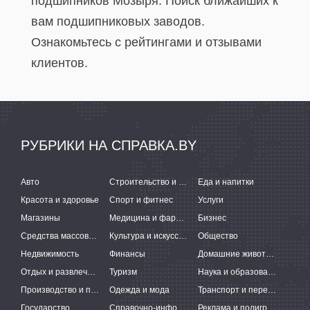
подшипников Мозыря. Поиск ближайших к
вам подшипниковых заводов.
Ознакомьтесь с рейтингами и отзывами
клиентов.
РУБРИКИ НА СПРАВКА.BY
Авто
Строительство и ремонт
Еда и напитки
Красота и здоровье
Спорт и фитнес
Услуги
Магазины
Медицина и фармацевтика
Бизнес
Средства массовой информации
Культура и искусство
Общество
Недвижимость
Финансы
Домашние животные
Отдых и развлечения
Туризм
Наука и образование
Производство и поставки
Одежда и мода
Транспорт и перевозки
Государство
Справочно-информационные системы
Реклама и полиграфия