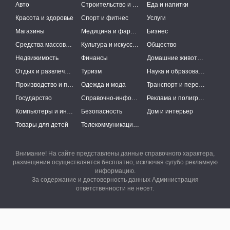
Авто
Строительство и ремонт
Еда и напитки
Красота и здоровье
Спорт и фитнес
Услуги
Магазины
Медицина и фармацевтика
Бизнес
Средства массовой информации
Культура и искусство
Общество
Недвижимость
Финансы
Домашние животные
Отдых и развлечения
Туризм
Наука и образование
Производство и поставки
Одежда и мода
Транспорт и перевозки
Государство
Справочно-информационные системы
Реклама и полиграфия
Компьютеры и интернет
Безопасность
Дом и интерьер
Товары для детей
Телекоммуникации и связь
Внимание! На сайте представлены данные справочного характера,
размещение осуществляется бесплатно, исключая сугубо рекламную
информацию.
За содержание и достоверность данных Администрация
ответственности не несет.