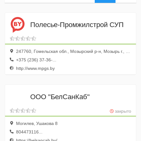
Полесье-Промжилстрой СУП
247760, Гомельская обл., Мозырский р-н, Мозырь г., Мозырь-11, промзона Михалки
+375 (236) 37-36-...
http://www.mpgs.by
ООО "БелСанКаб"
закрыто
Могилев, Ушакова 8
804473116...
https://belsancab.by/