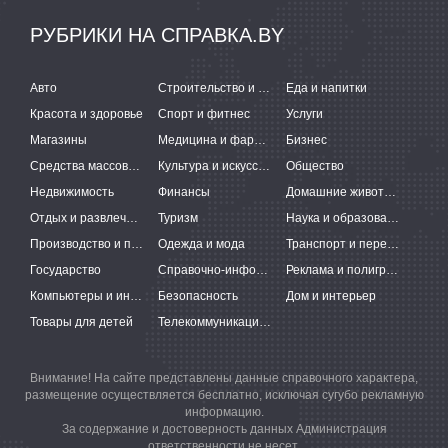
РУБРИКИ НА СПРАВКА.BY
Авто
Строительство и ремонт
Еда и напитки
Красота и здоровье
Спорт и фитнес
Услуги
Магазины
Медицина и фармацевтика
Бизнес
Средства массовой информации
Культура и искусство
Общество
Недвижимость
Финансы
Домашние животные
Отдых и развлечения
Туризм
Наука и образование
Производство и поставки
Одежда и мода
Транспорт и перевозки
Государство
Справочно-информационные системы
Реклама и полиграфия
Компьютеры и интернет
Безопасность
Дом и интерьер
Товары для детей
Телекоммуникации и связь
Внимание! На сайте представлены данные справочного характера,
размещение осуществляется бесплатно, исключая сугубо рекламную
информацию.
За содержание и достоверность данных Администрация
ответственности не несет.