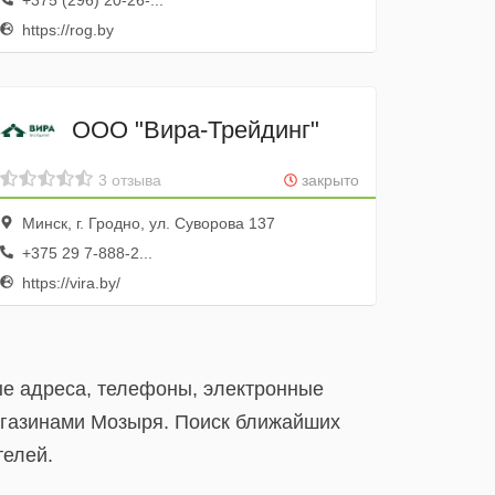
+375 (296) 20-26-...
https://rog.by
ООО "Вира-Трейдинг"
3 отзыва
закрыто
Минск, г. Гродно, ул. Суворова 137
+375 29 7-888-2...
https://vira.by/
ые адреса, телефоны, электронные
агазинами Мозыря. Поиск ближайших
телей.