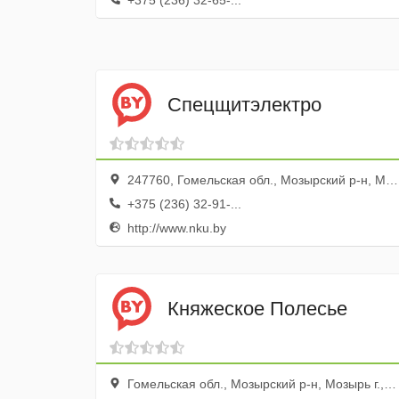
+375 (236) 32-65-...
Спецщитэлектро
247760, Гомельская обл., Мозырский р-н, Мозырь г., ул. Пушкина, 44
+375 (236) 32-91-...
http://www.nku.by
Княжеское Полесье
Гомельская обл., Мозырский р-н, Мозырь г., ул. Данилевского, 39а