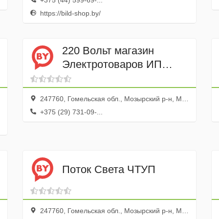
+375 (44) 599-69-...
https://bild-shop.by/
220 Вольт магазин
Электротоваров ИП
Воронов В.Э.
247760, Гомельская обл., Мозырский р-н, Мозырь г., ул. Притыцкого, 8б
+375 (29) 731-09-...
Поток Света ЧТУП
247760, Гомельская обл., Мозырский р-н, Мозырь г., ул. Крупской, 12