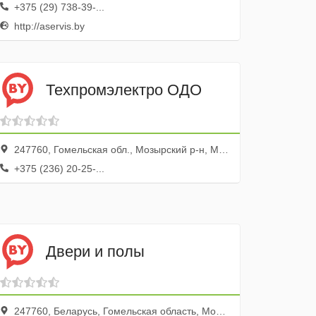
+375 (29) 738-39-...
http://aservis.by
Техпромэлектро ОДО
247760, Гомельская обл., Мозырский р-н, Мозырь г., ул. Ветровая, 15г
+375 (236) 20-25-...
Двери и полы
247760, Беларусь, Гомельская область, Мозырь, улица Малинина, 1А, Рынок Славянский, пав.154