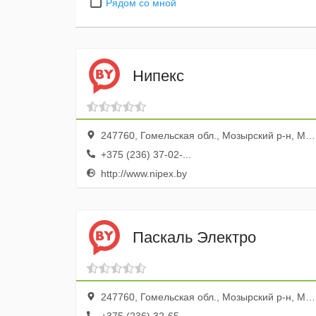
Рядом со мной
Нипекс
247760, Гомельская обл., Мозырский р-н, Мозырь г., ул. Коммунальная, 18е, 5
+375 (236) 37-02-...
http://www.nipex.by
Паскаль Электро
247760, Гомельская обл., Мозырский р-н, Мозырь г., ул. Коласа, 1, комн 111