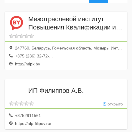
Межотраслевой институт
Повышения Квалификации и
Переподготовки Кадров по
Менеджменту и Развитию
247760, Беларусь, Гомельская область, Мозырь, Интернациональная улица, 59
Персонала БНТУ
+375 (236) 32-72-...
http://mipk.by
ИП Филиппов А.В.
открыто
+3752911561...
https://alp-filipov.ru/