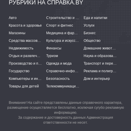
РУБРИКИ НА СПРАВКА.BY
Авто
Строительство и ремонт
Еда и напитки
Красота и здоровье
Спорт и фитнес
Услуги
Магазины
Медицина и фармацевтика
Бизнес
Средства массовой информации
Культура и искусство
Общество
Недвижимость
Финансы
Домашние животные
Отдых и развлечения
Туризм
Наука и образование
Производство и поставки
Одежда и мода
Транспорт и перевозки
Государство
Справочно-информационные системы
Реклама и полиграфия
Компьютеры и интернет
Безопасность
Дом и интерьер
Товары для детей
Телекоммуникации и связь
Внимание! На сайте представлены данные справочного характера,
размещение осуществляется бесплатно, исключая сугубо рекламную
информацию.
За содержание и достоверность данных Администрация
ответственности не несет.