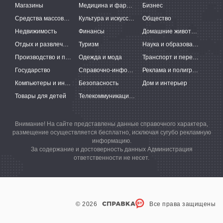
Магазины
Медицина и фармацевтика
Бизнес
Средства массовой информации
Культура и искусство
Общество
Недвижимость
Финансы
Домашние животные
Отдых и развлечения
Туризм
Наука и образование
Производство и поставки
Одежда и мода
Транспорт и перевозки
Государство
Справочно-информационные системы
Реклама и полиграфия
Компьютеры и интернет
Безопасность
Дом и интерьер
Товары для детей
Телекоммуникации и связь
Внимание! На сайте представлены данные справочного характера,
размещение осуществляется бесплатно, исключая сугубо рекламную
информацию.
За содержание и достоверность данных Администрация
ответственности не несет.
© 2026
Все права защищены