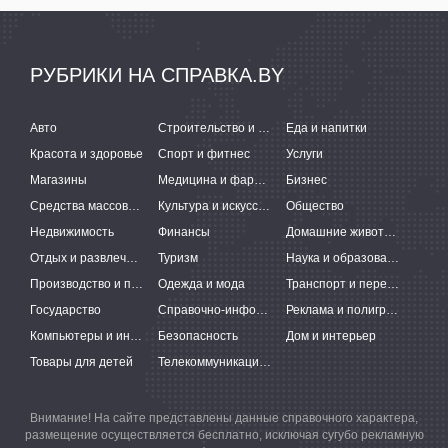
РУБРИКИ НА СПРАВКА.BY
Авто
Строительство и ремонт
Еда и напитки
Красота и здоровье
Спорт и фитнес
Услуги
Магазины
Медицина и фармацевтика
Бизнес
Средства массовой информации
Культура и искусство
Общество
Недвижимость
Финансы
Домашние животные
Отдых и развлечения
Туризм
Наука и образование
Производство и поставки
Одежда и мода
Транспорт и перевозки
Государство
Справочно-информационные системы
Реклама и полиграфия
Компьютеры и интернет
Безопасность
Дом и интерьер
Товары для детей
Телекоммуникации и связь
Внимание! На сайте представлены данные справочного характера,
размещение осуществляется бесплатно, исключая сугубо рекламную